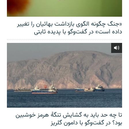
«جنگ چگونه الگوی بازداشت بهائیان را تغییر
داده است» در گفت‌وگو با پدیده ثابتی
تا چه حد باید به گشایش تنگهٔ هرمز خوشبین
بود؟ در گفت‌وگو با دامون گلریز