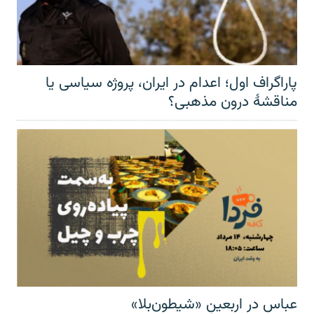
پاراگراف اول؛ اعدام در ایران، پروژه سیاسی یا
مناقشهٔ درون مذهبی؟
عباس در اربعینِ «شیطون‌بلا»