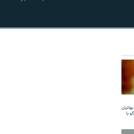
EMBED
هائیان
و با