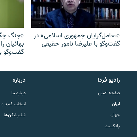
«تعامل‌گرایان جمهوری اسلامی» در
«جنگ چگو
گفت‌وگو با علیرضا نامور حقیقی
بهائیان را
گفت‌وگو با
English
رادیو فردا
درباره
به ما بپیوندید
صفحه اصلی
درباره ما
ایران
انتخاب کنید و 
جهان
فیلترشکن‌ها
پادکست
زبان‌های دیگر