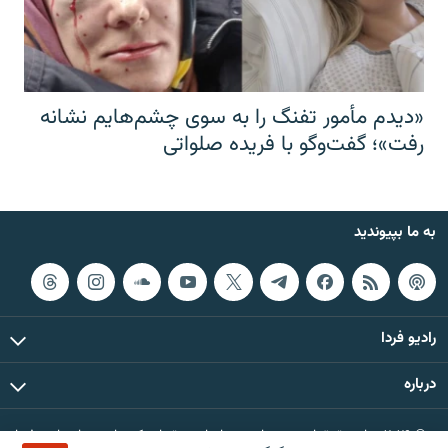
«دیدم مأمور تفنگ را به سوی چشم‌هایم نشانه
رفت»؛ گفت‌و‌گو با فریده صلواتی
به ما بپیوندید
رادیو فردا
درباره
© ۲۰۲۶ تمام حقوق این وب‌سایت، بر اساس مقررات کپی‌رایت، برای رادیو فردا