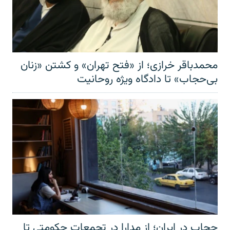
محمدباقر خرازی؛ از «فتح تهران» و کشتن «زنان
بی‌حجاب» تا دادگاه ویژه روحانیت
حجاب در ایران؛ از مدارا در تجمعات حکومتی تا