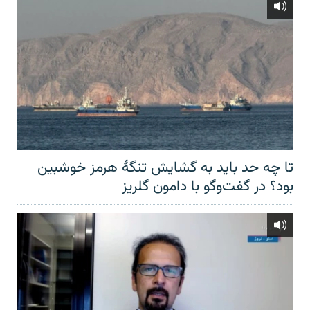
تا چه حد باید به گشایش تنگهٔ هرمز خوشبین
بود؟ در گفت‌وگو با دامون گلریز