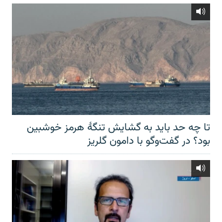
تا چه حد باید به گشایش تنگهٔ هرمز خوشبین
بود؟ در گفت‌وگو با دامون گلریز