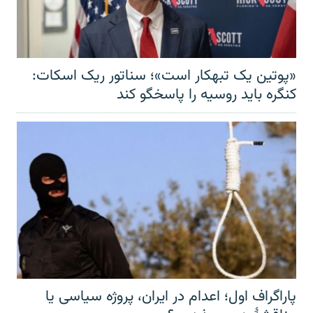
«پوتین یک تبهکار است»؛ سناتور ریک اسکات:
کنگره باید روسیه را پاسخگو کند
پاراگراف اول؛ اعدام در ایران، پروژه سیاسی یا