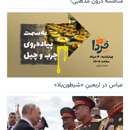
مناقشهٔ درون مذهبی؟
عباس در اربعینِ «شیطون‌بلا»