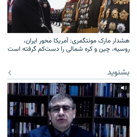
هشدار مارک مونتگمری: آمریکا محور ایران،
روسیه، چین و کره شمالی را دست‌کم گرفته است
بشنوید