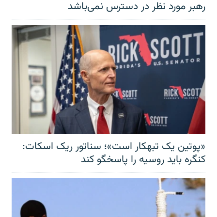
رهبر مورد نظر در دسترس نمی‌باشد
«پوتین یک تبهکار است»؛ سناتور ریک اسکات:
کنگره باید روسیه را پاسخگو کند