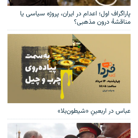
پاراگراف اول؛ اعدام در ایران، پروژه سیاسی یا
مناقشهٔ درون مذهبی؟
عباس در اربعینِ «شیطون‌بلا»