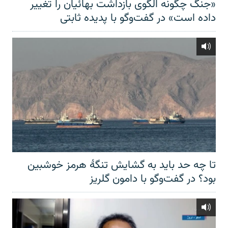
«جنگ چگونه الگوی بازداشت بهائیان را تغییر
داده است» در گفت‌وگو با پدیده ثابتی
تا چه حد باید به گشایش تنگهٔ هرمز خوشبین
بود؟ در گفت‌وگو با دامون گلریز