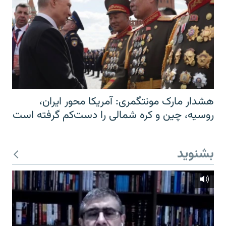
هشدار مارک مونتگمری: آمریکا محور ایران،
روسیه، چین و کره شمالی را دست‌کم گرفته است
بشنوید