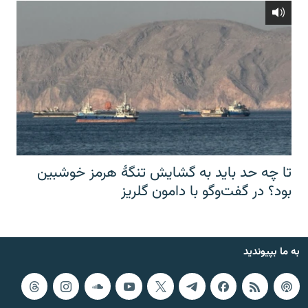
تا چه حد باید به گشایش تنگهٔ هرمز خوشبین
بود؟ در گفت‌وگو با دامون گلریز
به ما بپیوندید