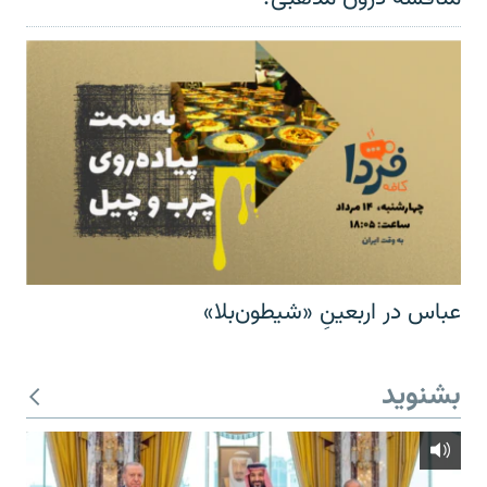
عباس در اربعینِ «شیطون‌بلا»
بشنوید