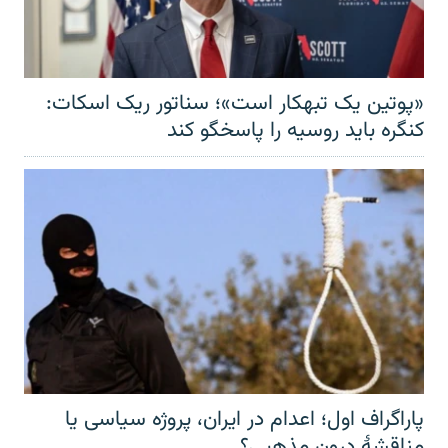
«پوتین یک تبهکار است»؛ سناتور ریک اسکات:
کنگره باید روسیه را پاسخگو کند
پاراگراف اول؛ اعدام در ایران، پروژه سیاسی یا
مناقشهٔ درون مذهبی؟