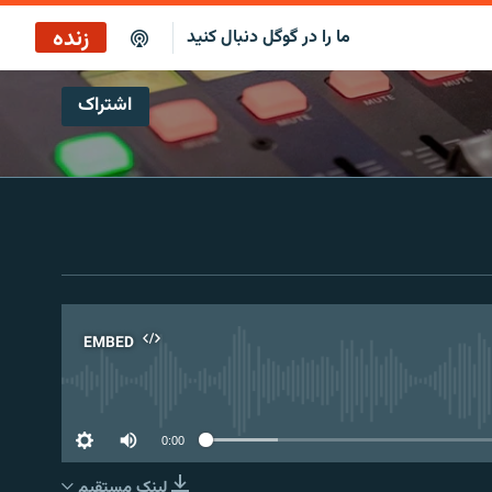
زنده
ما را در گوگل دنبال کنید
اشتراک
پخش آنلاین
پخش رادیویی
پخش آنلاین
پخش ماهواره‌ای
EMBED
No 
0:00
لینک مستقیم