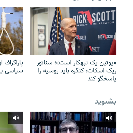
«پوتین یک تبهکار است»؛ سناتور
پاراگراف او
ریک اسکات: کنگره باید روسیه را
سیاسی یا 
پاسخگو کند
بشنوید