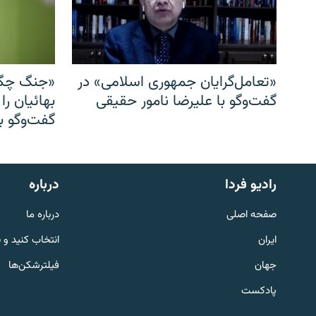
«تعامل‌گرایان جمهوری اسلامی» در
«جنگ چگو
گفت‌وگو با علیرضا نامور حقیقی
بهائیان را
گفت‌وگو با
English
رادیو فردا
درباره
به ما بپیوندید
صفحه اصلی
درباره ما
ایران
انتخاب کنید و 
جهان
فیلترشکن‌ها
پادکست
زبان‌های دیگر