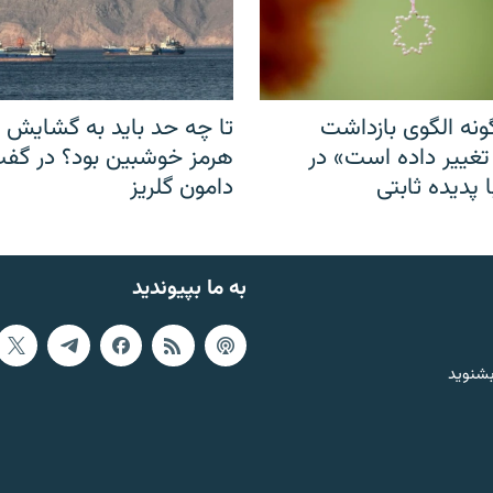
نه الگوی بازداشت
تا چه حد باید به گشایش ت
 تغییر داده است» در
هرمز خوشبین بود؟ در گفت‌
 پدیده ثابتی
دامون گلریز
به ما بپیوندید
بشنوید