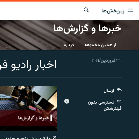
ینک‌های
زیربخش‌ها
ابلیت
سترسی
جستجو
خبرها و گزارش‌ها
صفحه اصلی
ازگشت
ایران
ازگشت
از همین مجموعه
درباره
ه
جهان
نوی
اخبار رادیو فردا
۳۱/فروردین/۱۳۹۹
صلی
رادیو
فتن
پادکست
انتخاب کنید و بشنوید
ه
فحه
چندرسانه‌ای
برنامه‌های رادیویی
ستجو
ارسال
زنان فردا
فرکانس‌ها
گزارش‌های تصویری
دسترسی بدون
گزارش‌های ویدئویی
فیلترشکن
بازکردن در پنجره جدید