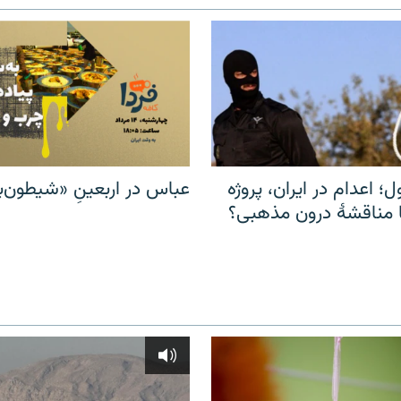
ل؛ اعدام در ایران، پروژه
عباس در اربعینِ «شیطون‌بل
مناقشهٔ درون مذهبی؟