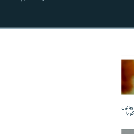
EMBED
هائیان
و با