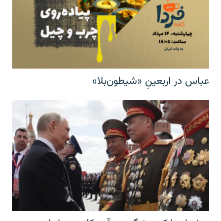
عباس در اربعینِ «شیطون‌بلا»