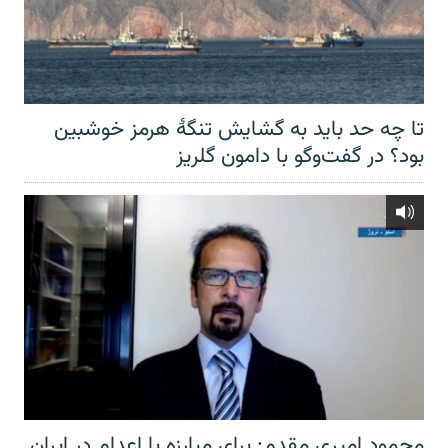
تا چه حد باید به گشایش تنگهٔ هرمز خوشبین
بود؟ در گفت‌وگو با دامون گلریز
محمود امیری مقدم: برای مبارزه با اعدام در ایران