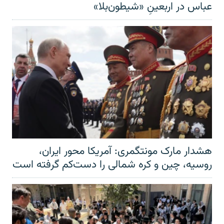
عباس در اربعینِ «شیطون‌بلا»
هشدار مارک مونتگمری: آمریکا محور ایران،
روسیه، چین و کره شمالی را دست‌کم گرفته است