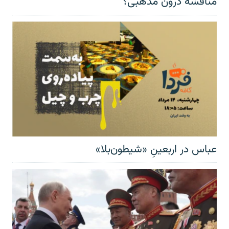
مناقشهٔ درون مذهبی؟
عباس در اربعینِ «شیطون‌بلا»