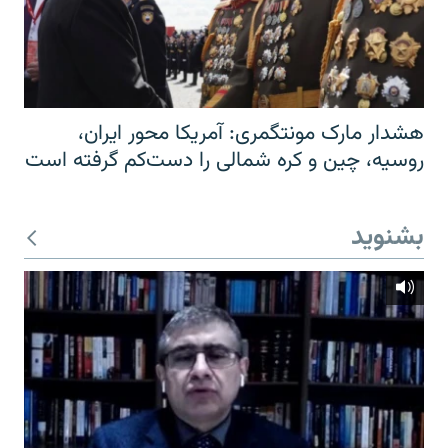
هشدار مارک مونتگمری: آمریکا محور ایران،
روسیه، چین و کره شمالی را دست‌کم گرفته است
بشنوید