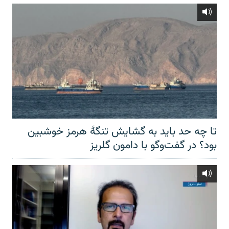
تا چه حد باید به گشایش تنگهٔ هرمز خوشبین
بود؟ در گفت‌وگو با دامون گلریز