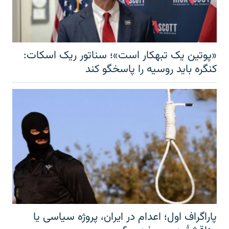
«پوتین یک تبهکار است»؛ سناتور ریک اسکات:
کنگره باید روسیه را پاسخگو کند
پاراگراف اول؛ اعدام در ایران، پروژه سیاسی یا