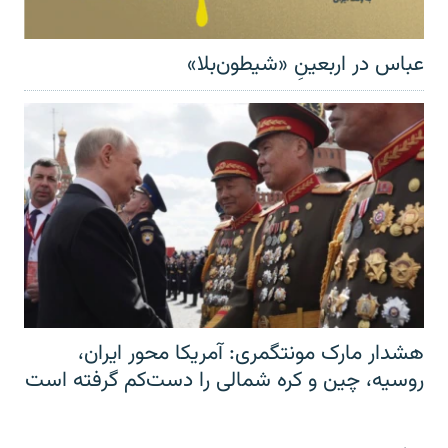
عباس در اربعینِ «شیطون‌بلا»
هشدار مارک مونتگمری: آمریکا محور ایران،
روسیه، چین و کره شمالی را دست‌کم گرفته است