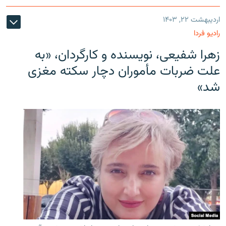
اردیبهشت ۲۲, ۱۴۰۳
رادیو فردا
زهرا شفیعی، نویسنده و کارگردان، «به
علت ضربات مأموران دچار سکته مغزی
شد»