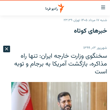
ینک‌های
ابلیت
سترسی
شنبه ۱۷ مرداد ۱۴۰۵ تهران ۲۳:۳۹
ازگشت
صفحه اصلی
خبرهای کوتاه
ازگشت
ایران
ه
نوی
جهان
شهریور ۰۳, ۱۳۹۹
صلی
رادیو
فتن
سخنگوی وزارت خارجه ایران: تنها راه
ه
پادکست
انتخاب کنید و بشنوید
مذاکره، بازگشت آمریکا به برجام و توبه
فحه
است
چندرسانه‌ای
برنامه‌های رادیویی
ستجو
زنان فردا
فرکانس‌ها
گزارش‌های تصویری
گزارش‌های ویدئویی
English
به ما بپیوندید