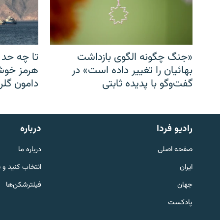
«جنگ چگونه الگوی بازداشت
تا چه حد 
بهائیان را تغییر داده است» در
هرمز خوشب
گفت‌وگو با پدیده ثابتی
دامون گلری
English
رادیو فردا
درباره
به ما بپیوندید
صفحه اصلی
درباره ما
ایران
انتخاب کنید و 
جهان
فیلترشکن‌ها
پادکست
زبان‌های دیگر