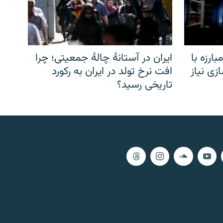
ارزه با
ایران در آستانهٔ چالهٔ جمعیتی؛ چرا
زی نیاز
افت نرخ تولد در ایران به رکورد
تاریخی رسید؟