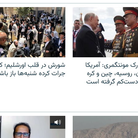
ک مونتگمری: آمریکا
شورش در قلب اورشلیم؛ کا
ن، روسیه، چین و کره
جرات کرده شنبه‌ها باز باش
 دست‌کم گرفته است