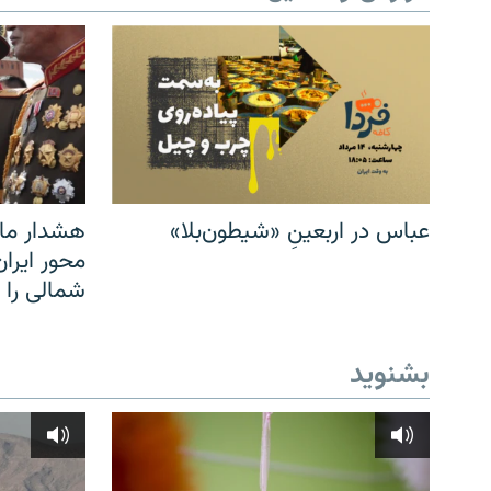
عباس در اربعینِ «شیطون‌بلا»
هشدار مار
محور ایرا
شمالی را
بشنوید