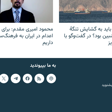
باید به گشایش تنگهٔ
محمود امیری مقدم: برای مب
ین بود؟ در گفت‌وگو با
اعدام در ایران به فرهنگ‌سا
ز
داریم
به ما بپیوندید
بشنوید