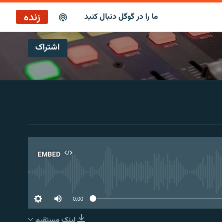
زنده
ما را در گوگل دنبال کنید
اشتراک
پخش آنلاین
پخش رادیویی
پخش آنلاین
پخش ماهواره‌ای
EMBED
No 
0:00
لینک مستقیم