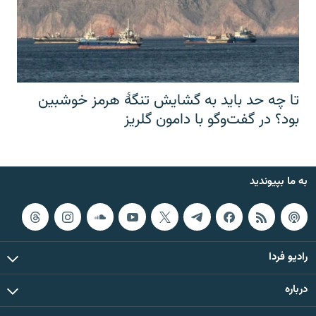
تا چه حد باید به گشایش تنگهٔ هرمز خوشبین
بود؟ در گفت‌وگو با دامون گلریز
به ما بپیوندید
رادیو فردا
درباره