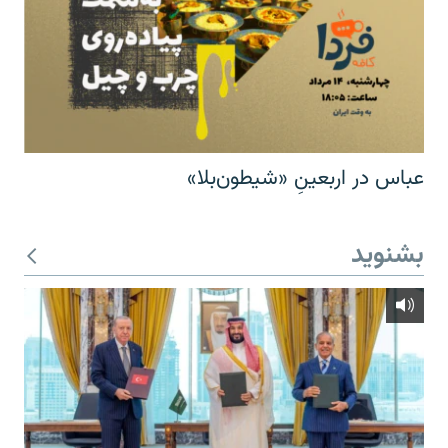
عباس در اربعینِ «شیطون‌بلا»
بشنوید