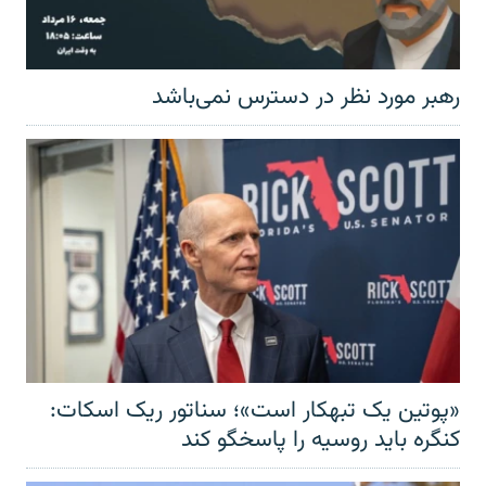
رهبر مورد نظر در دسترس نمی‌باشد
«پوتین یک تبهکار است»؛ سناتور ریک اسکات:
کنگره باید روسیه را پاسخگو کند