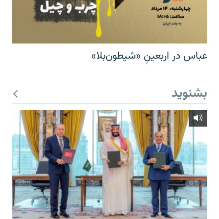
عباس در اربعینِ «شیطون‌بلا»
بشنوید