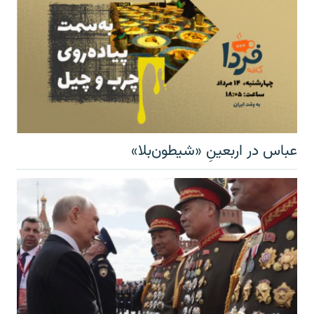
عباس در اربعینِ «شیطون‌بلا»