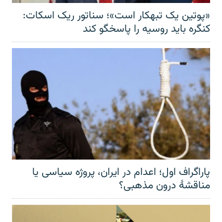
«پوتین یک تبهکار است»؛ سناتور ریک اسکات:
کنگره باید روسیه را پاسخگو کند
پاراگراف اول؛ اعدام در ایران، پروژه سیاسی یا
مناقشهٔ درون مذهبی؟