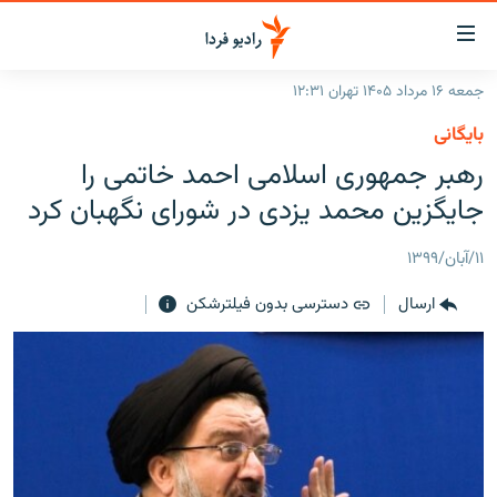
ینک‌های
ابلیت
سترسی
جمعه ۱۶ مرداد ۱۴۰۵ تهران ۱۲:۳۱
ازگشت
صفحه اصلی
بایگانی
ازگشت
ایران
رهبر جمهوری اسلامی احمد خاتمی را
ه
نوی
جهان
جایگزین محمد یزدی در شورای نگهبان کرد
صلی
رادیو
فتن
۱۱/آبان/۱۳۹۹
ه
پادکست
انتخاب کنید و بشنوید
فحه
ارسال
دسترسی بدون فیلترشکن
چندرسانه‌ای
برنامه‌های رادیویی
ستجو
زنان فردا
فرکانس‌ها
گزارش‌های تصویری
گزارش‌های ویدئویی
English
به ما بپیوندید