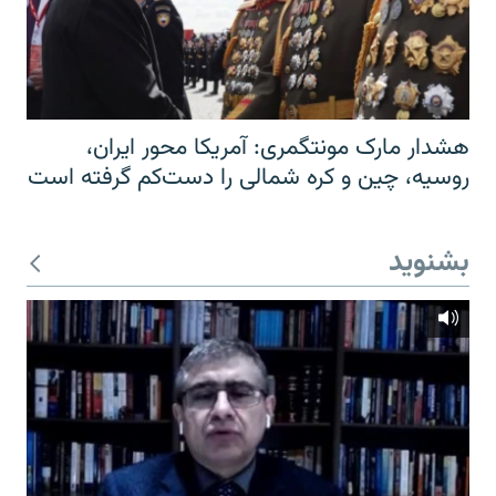
هشدار مارک مونتگمری: آمریکا محور ایران،
روسیه، چین و کره شمالی را دست‌کم گرفته است
بشنوید