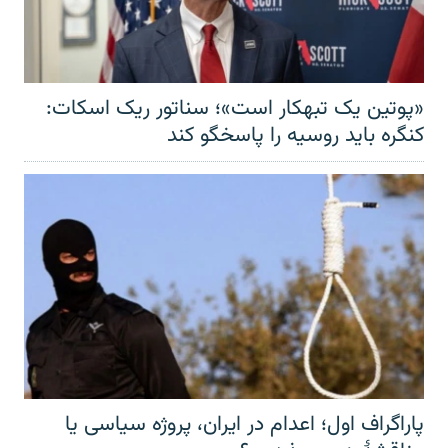
«پوتین یک تبهکار است»؛ سناتور ریک اسکات:
کنگره باید روسیه را پاسخگو کند
پاراگراف اول؛ اعدام در ایران، پروژه سیاسی یا