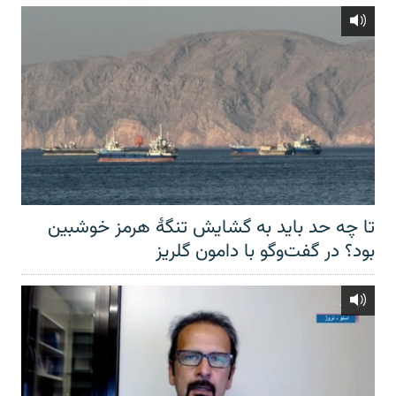
تا چه حد باید به گشایش تنگهٔ هرمز خوشبین
بود؟ در گفت‌وگو با دامون گلریز