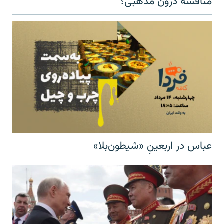
مناقشهٔ درون مذهبی؟
عباس در اربعینِ «شیطون‌بلا»