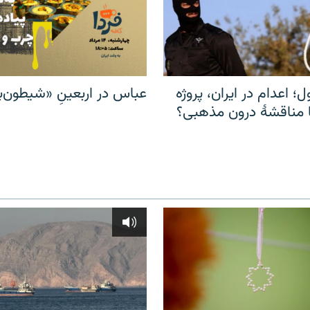
ل؛ اعدام در ایران، پروژه
عباس در اربعینِ «شیطون‌بل
مناقشهٔ درون مذهبی؟