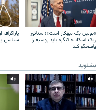
«پوتین یک تبهکار است»؛ سناتور
پاراگراف او
ریک اسکات: کنگره باید روسیه را
سیاسی یا 
پاسخگو کند
بشنوید