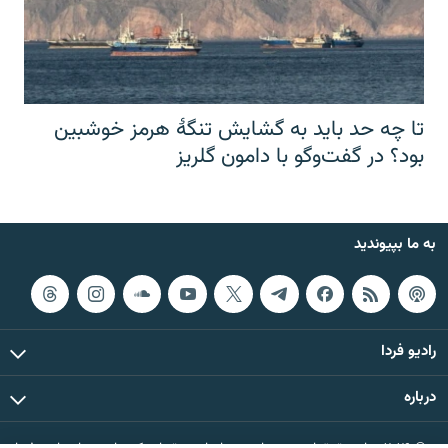
تا چه حد باید به گشایش تنگهٔ هرمز خوشبین
بود؟ در گفت‌وگو با دامون گلریز
به ما بپیوندید
رادیو فردا
درباره