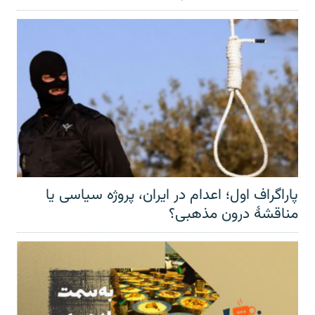
پاراگراف اول؛ اعدام در ایران، پروژه سیاسی یا
مناقشهٔ درون مذهبی؟