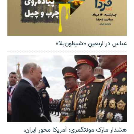
عباس در اربعینِ «شیطون‌بلا»
هشدار مارک مونتگمری: آمریکا محور ایران،