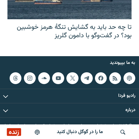
تا چه حد باید به گشایش تنگهٔ هرمز خوشبین
بود؟ در گفت‌وگو با دامون گلریز
به ما بپیوندید
رادیو فردا
درباره
© ۲۰۲۶ تمام حقوق این وب‌سایت، بر اساس مقررات کپی‌رایت، برای رادیو فردا
زنده
ما را در گوگل دنبال کنید
محفوظ است.
پخش آنلاین