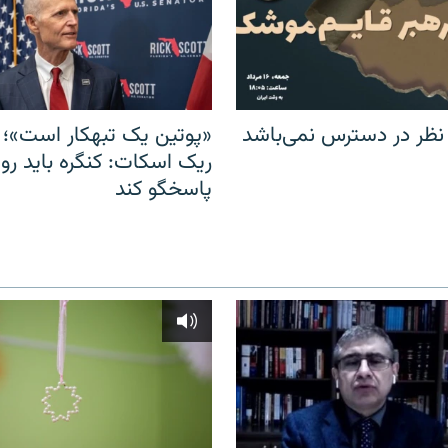
 نظر در دسترس نمی‌باشد
«پوتین یک تبهکار است»؛ 
ریک اسکات: کنگره باید روس
پاسخگو کند