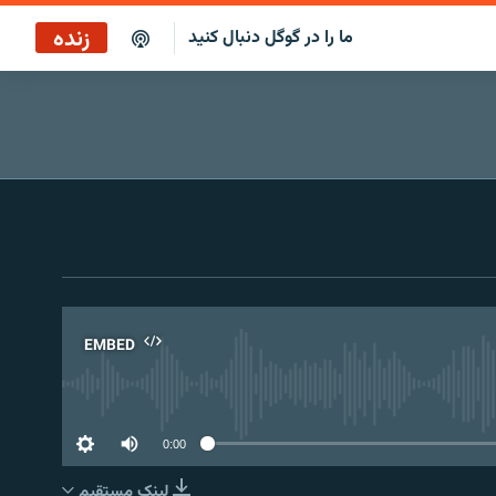
زنده
ما را در گوگل دنبال کنید
پوشش خبری ساعت ۱۷:۰۰
پخش رادیویی
پخش آنلاین
پخش ماهواره‌ای
EMBED
No 
0:00
لینک مستقیم