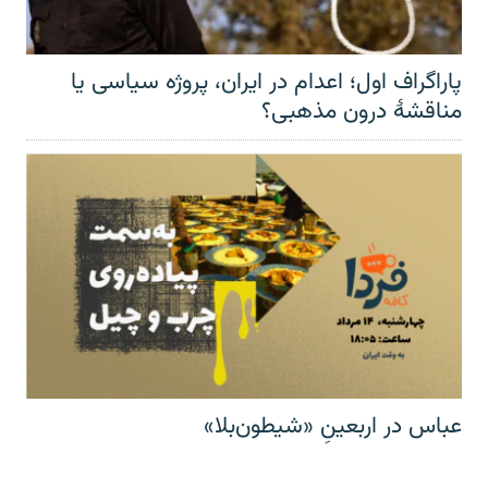
پاراگراف اول؛ اعدام در ایران، پروژه سیاسی یا
مناقشهٔ درون مذهبی؟
عباس در اربعینِ «شیطون‌بلا»