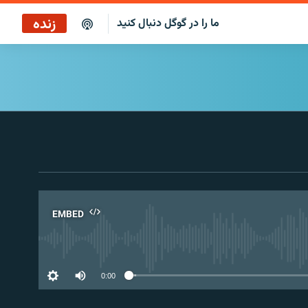
زنده
ما را در گوگل دنبال کنید
EMBED
No 
0:00