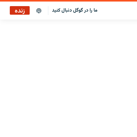
زنده
ما را در گوگل دنبال کنید
پخش آنلاین
پخش رادیویی
پخش آنلاین
پخش ماهواره‌ای