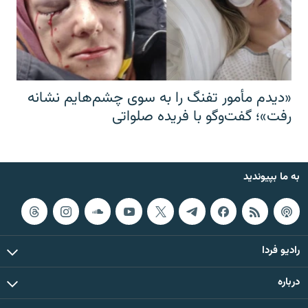
«دیدم مأمور تفنگ را به سوی چشم‌هایم نشانه
رفت»؛ گفت‌و‌گو با فریده صلواتی
به ما بپیوندید
رادیو فردا
درباره