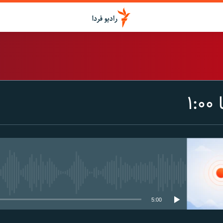
اشتراک
۱
Spotify
CastBox
عضویت
media source currently available
5:00