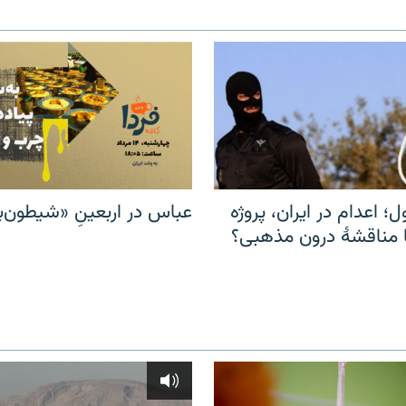
ل؛ اعدام در ایران، پروژه
عباس در اربعینِ «شیطون‌بل
مناقشهٔ درون مذهبی؟