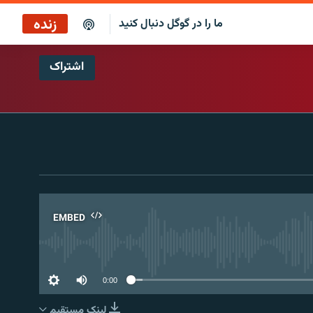
زنده
ما را در گوگل دنبال کنید
اشتراک
پخش آنلاین
پخش رادیویی
پخش آنلاین
پخش ماهواره‌ای
EMBED
No 
0:00
لینک مستقیم