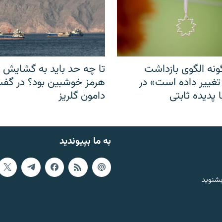
نه الگوی بازداشت
تا چه حد باید به گشایش ت
 تغییر داده است» در
هرمز خوشبین بود؟ در گفت‌
 پدیده ثابتی
دامون گلریز
به ما بپیوندید
بشنوید