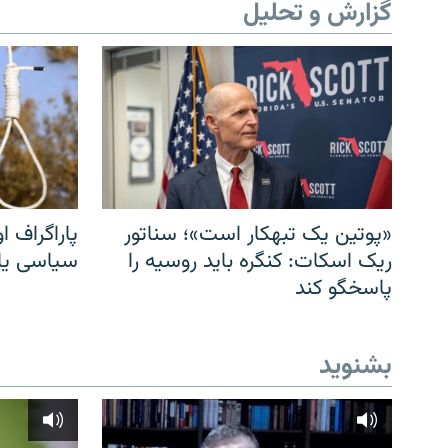
گزارش و تحلیل
«پوتین یک تبهکار است»؛ سناتور
پاراگراف او
ریک اسکات: کنگره باید روسیه را
سیاسی یا 
پاسخگو کند
بشنوید