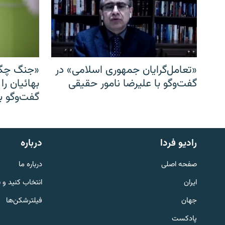
«تعامل‌گرایان جمهوری اسلامی» در
«جنگ چگو
گفت‌وگو با علیرضا نامور حقیقی
بهائیان را
گفت‌وگو با
English
رادیو فردا
درباره
به ما بپیوندید
صفحه اصلی
درباره ما
ایران
انتخاب کنید و 
جهان
فیلترشکن‌ها
پادکست