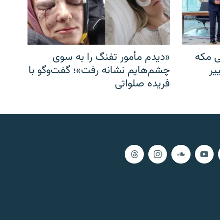
ی مکه
«دیدم مأمور تفنگ را به سوی
یر
چشم‌هایم نشانه رفت»؛ گفت‌و‌گو با
فریده صلواتی