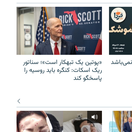
می‌باشد
«پوتین یک تبهکار است»؛ سناتور
ریک اسکات: کنگره باید روسیه را
پاسخگو کند