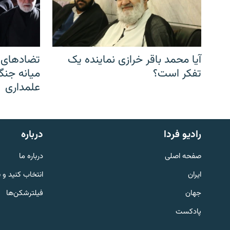
آیا محمد باقر خرازی نماینده یک
تضادهای د
تفکر است؟
میانه جنگ،
علمداری
English
رادیو فردا
درباره
به ما بپیوندید
صفحه اصلی
درباره ما
ایران
انتخاب کنید و 
جهان
فیلترشکن‌ها
پادکست
زبان‌های دیگر