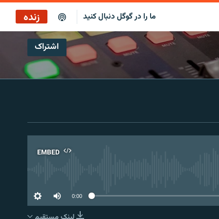
زنده
ما را در گوگل دنبال کنید
اشتراک
EMBED
No 
0:00
لینک مستقیم