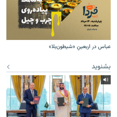
عباس در اربعینِ «شیطون‌بلا»
بشنوید