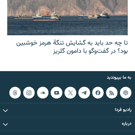
تا چه حد باید به گشایش تنگهٔ هرمز خوشبین
بود؟ در گفت‌وگو با دامون گلریز
به ما بپیوندید
رادیو فردا
درباره