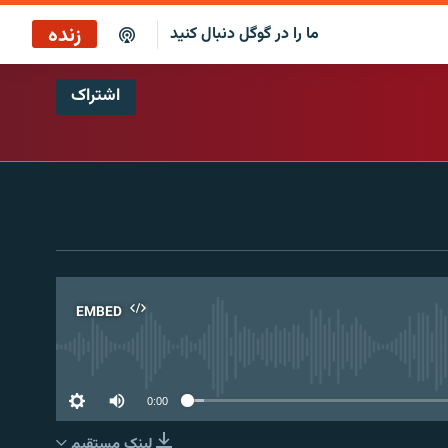
زنده
ما را در گوگل دنبال کنید
اشتراک
پخش آنلاین
پخش رادیویی
پخش آنلاین
پخش ماهواره‌ای
EMBED
No 
0:00
لینک مستقیم