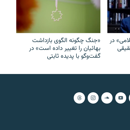
امی» در
«جنگ چگونه الگوی بازداشت
قیقی
بهائیان را تغییر داده است» در
گفت‌وگو با پدیده ثابتی