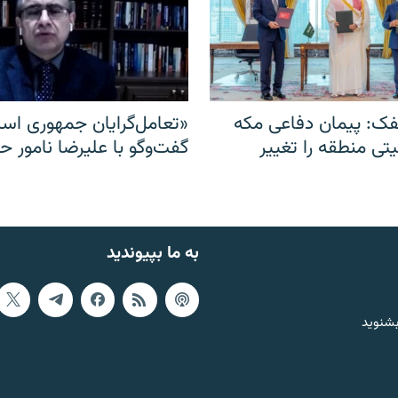
ک: پیمان دفاعی مکه
«تعامل‌گرایان جمهوری اسل
یتی منطقه را تغییر
گفت‌وگو با علیرضا نامور ح
به ما بپیوندید
بشنوید