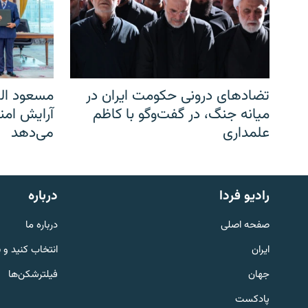
تضادهای درونی حکومت ایران در
مسعود الف
میانه جنگ، در گفت‌‌وگو با کاظم
آرایش امن
علمداری
می‌دهد
English
رادیو فردا
درباره
به ما بپیوندید
صفحه اصلی
درباره ما
ایران
انتخاب کنید و 
جهان
فیلترشکن‌ها
پادکست