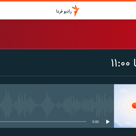
اشتراک
۱
Spotify
CastBox
عضویت
media source currently available
5:00