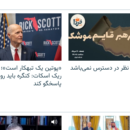
 نظر در دسترس نمی‌باشد
«پوتین یک تبهکار است»؛ 
ریک اسکات: کنگره باید روس
پاسخگو کند