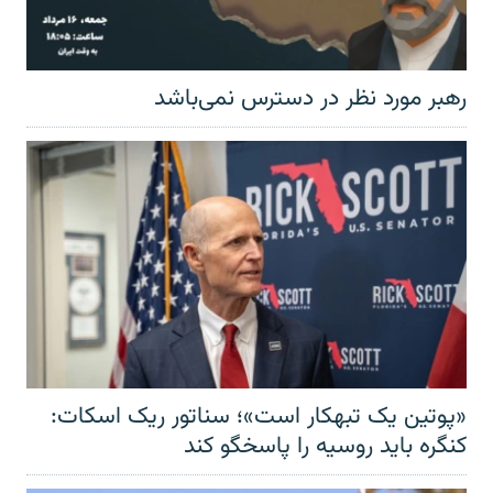
رهبر مورد نظر در دسترس نمی‌باشد
«پوتین یک تبهکار است»؛ سناتور ریک اسکات:
کنگره باید روسیه را پاسخگو کند