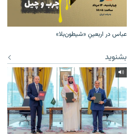
عباس در اربعینِ «شیطون‌بلا»
بشنوید