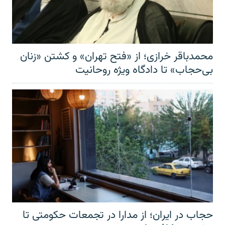
محمدباقر خرازی؛ از «فتح تهران» و کشتن «زنان
بی‌حجاب» تا دادگاه ویژه روحانیت
حجاب در ایران؛ از مدارا در تجمعات حکومتی تا