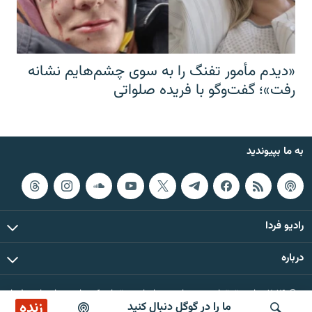
«دیدم مأمور تفنگ را به سوی چشم‌هایم نشانه
رفت»؛ گفت‌و‌گو با فریده صلواتی
به ما بپیوندید
رادیو فردا
درباره
© ۲۰۲۶ تمام حقوق این وب‌سایت، بر اساس مقررات کپی‌رایت، برای رادیو فردا
زنده
ما را در گوگل دنبال کنید
محفوظ است.