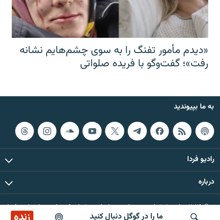
«دیدم مأمور تفنگ را به سوی چشم‌هایم نشانه
رفت»؛ گفت‌و‌گو با فریده صلواتی
به ما بپیوندید
رادیو فردا
درباره
© ۲۰۲۶ تمام حقوق این وب‌سایت، بر اساس مقررات کپی‌رایت، برای رادیو فردا
زنده
ما را در گوگل دنبال کنید
محفوظ است.