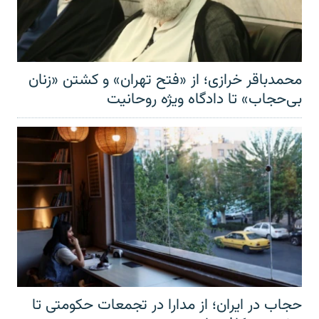
محمدباقر خرازی؛ از «فتح تهران» و کشتن «زنان
بی‌حجاب» تا دادگاه ویژه روحانیت
حجاب در ایران؛ از مدارا در تجمعات حکومتی تا