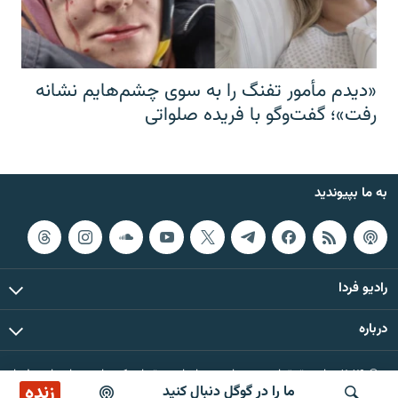
«دیدم مأمور تفنگ را به سوی چشم‌هایم نشانه
رفت»؛ گفت‌و‌گو با فریده صلواتی
به ما بپیوندید
رادیو فردا
درباره
© ۲۰۲۶ تمام حقوق این وب‌سایت، بر اساس مقررات کپی‌رایت، برای رادیو فردا
زنده
ما را در گوگل دنبال کنید
محفوظ است.