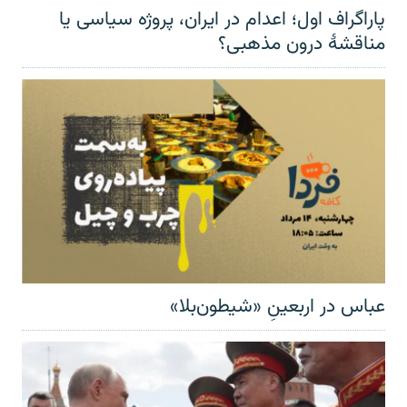
پاراگراف اول؛ اعدام در ایران، پروژه سیاسی یا
مناقشهٔ درون مذهبی؟
عباس در اربعینِ «شیطون‌بلا»