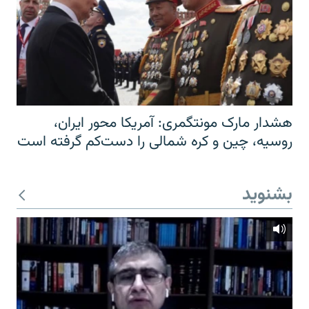
هشدار مارک مونتگمری: آمریکا محور ایران،
روسیه، چین و کره شمالی را دست‌کم گرفته است
بشنوید