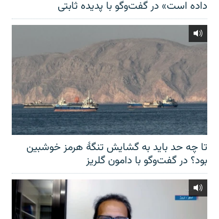
داده است» در گفت‌وگو با پدیده ثابتی
تا چه حد باید به گشایش تنگهٔ هرمز خوشبین
بود؟ در گفت‌وگو با دامون گلریز