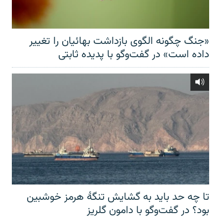
«جنگ چگونه الگوی بازداشت بهائیان را تغییر
داده است» در گفت‌وگو با پدیده ثابتی
تا چه حد باید به گشایش تنگهٔ هرمز خوشبین
بود؟ در گفت‌وگو با دامون گلریز