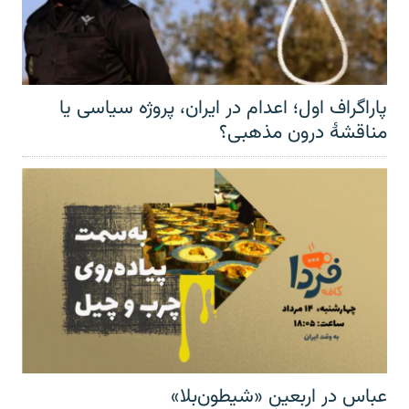
پاراگراف اول؛ اعدام در ایران، پروژه سیاسی یا
مناقشهٔ درون مذهبی؟
عباس در اربعینِ «شیطون‌بلا»