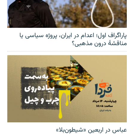
پاراگراف اول؛ اعدام در ایران، پروژه سیاسی یا
مناقشهٔ درون مذهبی؟
عباس در اربعینِ «شیطون‌بلا»