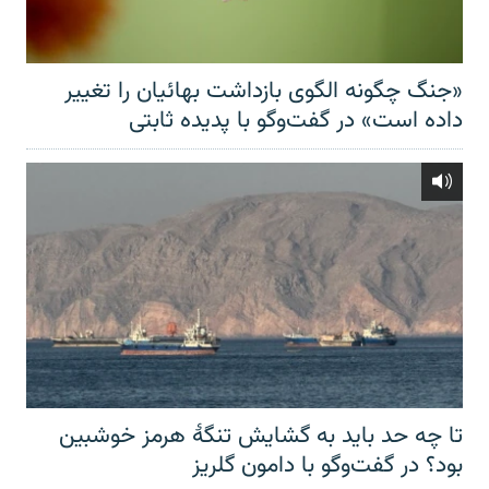
«جنگ چگونه الگوی بازداشت بهائیان را تغییر
داده است» در گفت‌وگو با پدیده ثابتی
تا چه حد باید به گشایش تنگهٔ هرمز خوشبین
بود؟ در گفت‌وگو با دامون گلریز