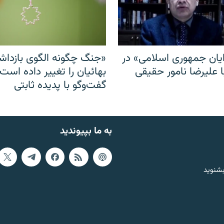
ایان جمهوری اسلامی» در
«جنگ چگونه الگوی بازدا
ا علیرضا نامور حقیقی
بهائیان را تغییر داده است
گفت‌وگو با پدیده ثابتی
به ما بپیوندید
بشنوید