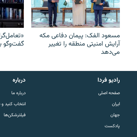
مسعود الفک: پیمان دفاعی مکه
«تعامل‌گر
آرایش امنیتی منطقه را تغییر
گفت‌وگو ب
می‌دهد
English
رادیو فردا
درباره
به ما بپیوندید
صفحه اصلی
درباره ما
ایران
انتخاب کنید و 
جهان
فیلترشکن‌ها
پادکست
زبان‌های دیگر