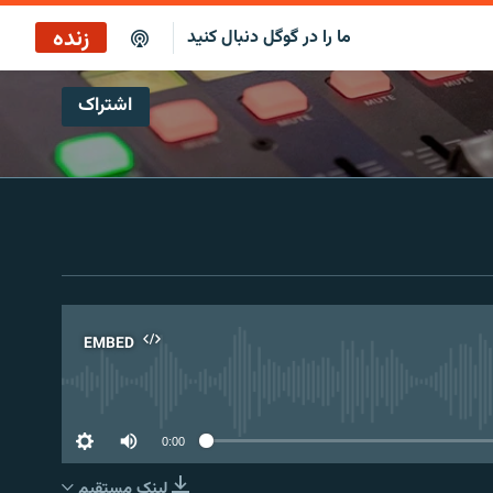
زنده
ما را در گوگل دنبال کنید
اشتراک
پخش آنلاین
پخش رادیویی
پخش آنلاین
پخش ماهواره‌ای
EMBED
No 
0:00
لینک مستقیم