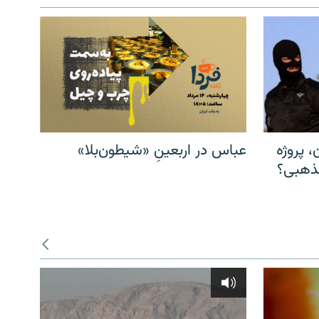
، پروژه
عباس در اربعینِ «شیطون‌بلا»
مذهبی؟