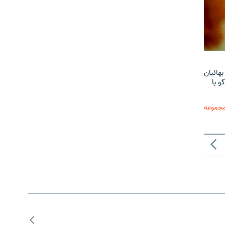
هائیان
و با
مجموعه