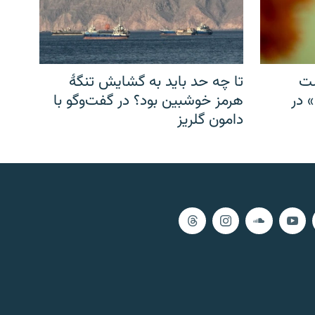
شت
تا چه حد باید به گشایش تنگهٔ
» در
هرمز خوشبین بود؟ در گفت‌وگو با
دامون گلریز