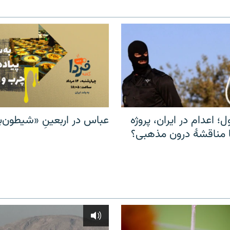
ل؛ اعدام در ایران، پروژه
عباس در اربعینِ «شیطون‌بل
مناقشهٔ درون مذهبی؟