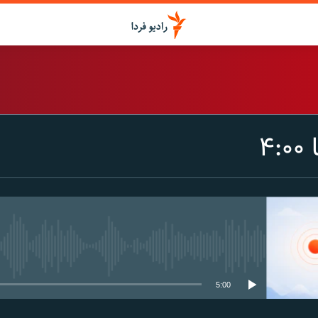
اشتراک
۴
Spotify
CastBox
عضویت
media source currently available
5:00