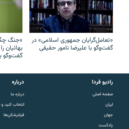
«تعامل‌گرایان جمهوری اسلامی» در
«جنگ چگو
گفت‌وگو با علیرضا نامور حقیقی
بهائیان را
گفت‌وگو با
English
رادیو فردا
درباره
به ما بپیوندید
صفحه اصلی
درباره ما
ایران
انتخاب کنید و 
جهان
فیلترشکن‌ها
پادکست