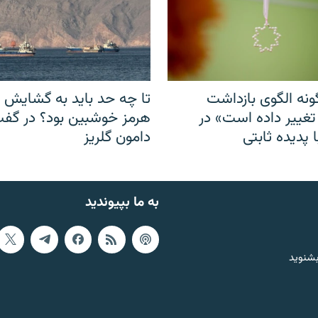
نه الگوی بازداشت
تا چه حد باید به گشایش ت
 تغییر داده است» در
هرمز خوشبین بود؟ در گفت‌
 پدیده ثابتی
دامون گلریز
به ما بپیوندید
بشنوید