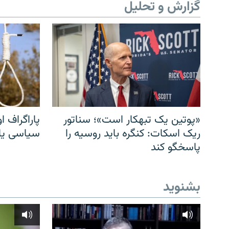
گزارش و تحلیل
«پوتین یک تبهکار است»؛ سناتور
پاراگراف او
ریک اسکات: کنگره باید روسیه را
سیاسی یا 
پاسخگو کند
بشنوید