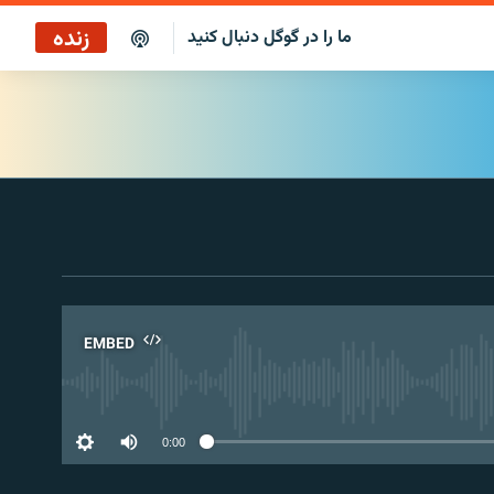
زنده
ما را در گوگل دنبال کنید
بازپخش کافه فردا
پخش رادیویی
پخش آنلاین
پخش ماهواره‌ای
EMBED
No 
0:00