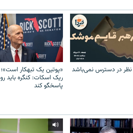
 نظر در دسترس نمی‌باشد
«پوتین یک تبهکار است»؛ 
ریک اسکات: کنگره باید روس
پاسخگو کند