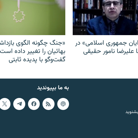
ایان جمهوری اسلامی» در
«جنگ چگونه الگوی بازدا
ا علیرضا نامور حقیقی
بهائیان را تغییر داده است
گفت‌وگو با پدیده ثابتی
به ما بپیوندید
بشنوید