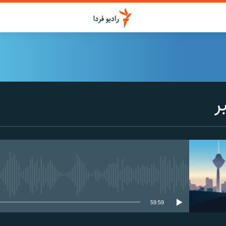
ر
media source currently available
59:59