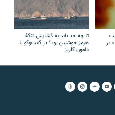
شت
تا چه حد باید به گشایش تنگهٔ
» در
هرمز خوشبین بود؟ در گفت‌وگو با
دامون گلریز