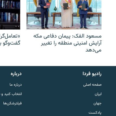
مسعود الفک: پیمان دفاعی مکه
«تعامل‌گر
آرایش امنیتی منطقه را تغییر
گفت‌وگو ب
می‌دهد
English
رادیو فردا
درباره
به ما بپیوندید
صفحه اصلی
درباره ما
ایران
انتخاب کنید و 
جهان
فیلترشکن‌ها
پادکست