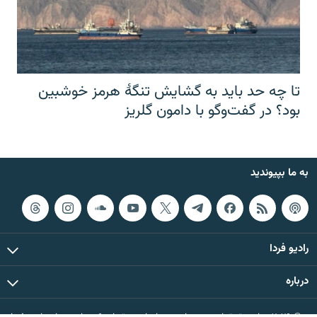
تا چه حد باید به گشایش تنگهٔ هرمز خوشبین
بود؟ در گفت‌وگو با دامون گلریز
به ما بپیوندید
رادیو فردا
درباره