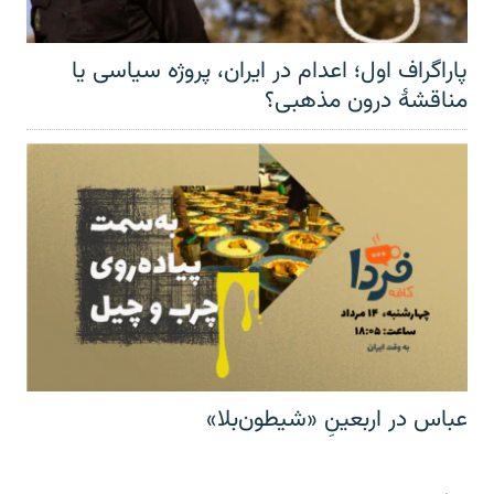
پاراگراف اول؛ اعدام در ایران، پروژه سیاسی یا
مناقشهٔ درون مذهبی؟
عباس در اربعینِ «شیطون‌بلا»