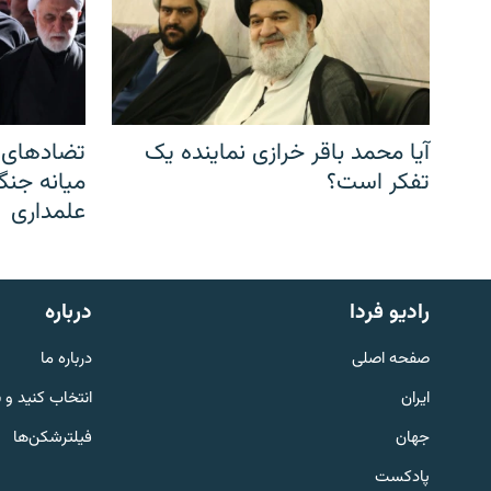
آیا محمد باقر خرازی نماینده یک
تضادهای د
تفکر است؟
میانه جنگ،
علمداری
English
رادیو فردا
درباره
به ما بپیوندید
صفحه اصلی
درباره ما
ایران
انتخاب کنید و 
جهان
فیلترشکن‌ها
پادکست