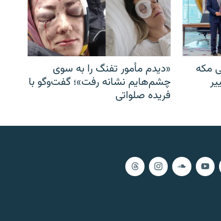
ی مکه
«دیدم مأمور تفنگ را به سوی
یر
چشم‌هایم نشانه رفت»؛ گفت‌و‌گو با
فریده صلواتی