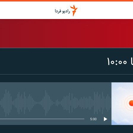
اشتراک
۱
Spotify
CastBox
عضویت
media source currently available
5:00