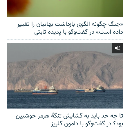
«جنگ چگونه الگوی بازداشت بهائیان را تغییر
داده است» در گفت‌وگو با پدیده ثابتی
تا چه حد باید به گشایش تنگهٔ هرمز خوشبین
بود؟ در گفت‌وگو با دامون گلریز