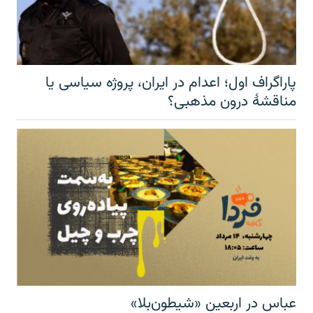
پاراگراف اول؛ اعدام در ایران، پروژه سیاسی یا
مناقشهٔ درون مذهبی؟
عباس در اربعینِ «شیطون‌بلا»