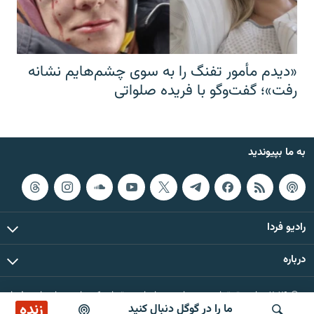
«دیدم مأمور تفنگ را به سوی چشم‌هایم نشانه
رفت»؛ گفت‌و‌گو با فریده صلواتی
به ما بپیوندید
رادیو فردا
درباره
© ۲۰۲۶ تمام حقوق این وب‌سایت، بر اساس مقررات کپی‌رایت، برای رادیو فردا
زنده
ما را در گوگل دنبال کنید
محفوظ است.