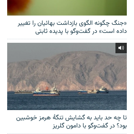
«جنگ چگونه الگوی بازداشت بهائیان را تغییر
داده است» در گفت‌وگو با پدیده ثابتی
تا چه حد باید به گشایش تنگهٔ هرمز خوشبین
بود؟ در گفت‌وگو با دامون گلریز