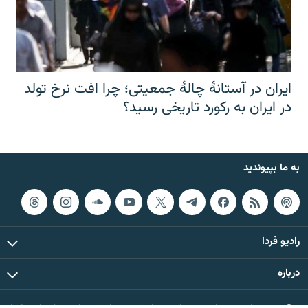
ایران در آستانهٔ چالهٔ جمعیتی؛ چرا افت نرخ تولد
در ایران به رکورد تاریخی رسید؟
به ما بپیوندید
رادیو فردا
درباره