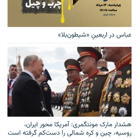
عباس در اربعینِ «شیطون‌بلا»
هشدار مارک مونتگمری: آمریکا محور ایران،
روسیه، چین و کره شمالی را دست‌کم گرفته است