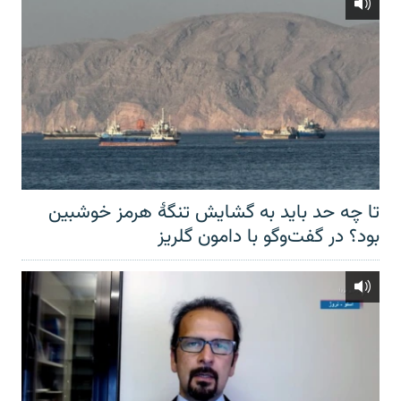
تا چه حد باید به گشایش تنگهٔ هرمز خوشبین
بود؟ در گفت‌وگو با دامون گلریز