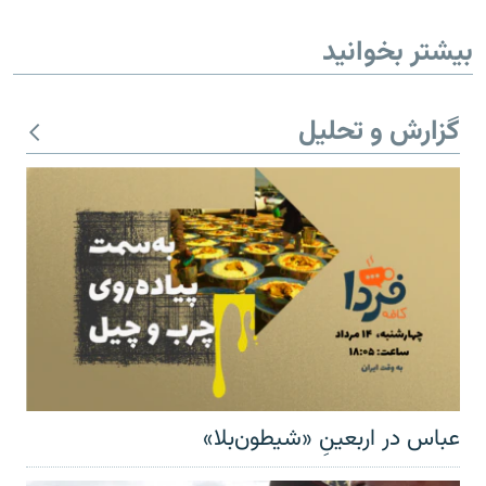
بیشتر بخوانید
گزارش و تحلیل
عباس در اربعینِ «شیطون‌بلا»