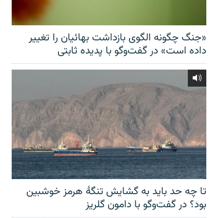
«جنگ چگونه الگوی بازداشت بهائیان را تغییر
داده است» در گفت‌وگو با پدیده ثابتی
تا چه حد باید به گشایش تنگهٔ هرمز خوشبین
بود؟ در گفت‌وگو با دامون گلریز