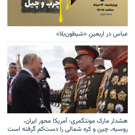
عباس در اربعینِ «شیطون‌بلا»
هشدار مارک مونتگمری: آمریکا محور ایران،
روسیه، چین و کره شمالی را دست‌کم گرفته است