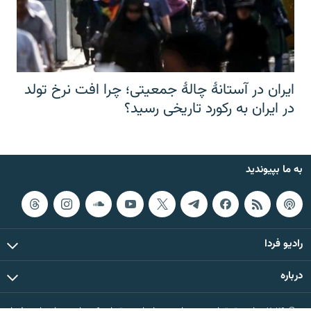
ایران در آستانهٔ چالهٔ جمعیتی؛ چرا افت نرخ تولد
در ایران به رکورد تاریخی رسید؟
به ما بپیوندید
رادیو فردا
درباره